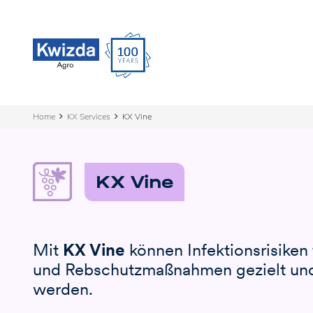
Home
KX Services
KX Vine
KX Vine
Mit
KX Vine
können Infektionsrisiken 
und Rebschutzmaßnahmen gezielt und 
werden.