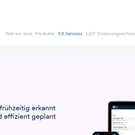
Wer wir sind
Produkte
KX Services
LWF Dosierungsrechne
frühzeitig erkannt
effizient geplant