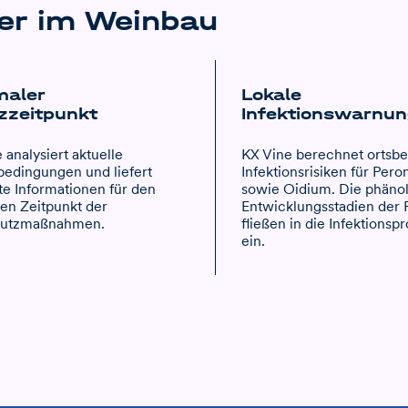
fer im Weinbau
maler
Lokale
zzeitpunkt
Infektionswarnu
 analysiert aktuelle
KX Vine berechnet ortsb
edingungen und liefert
Infektionsrisiken für Per
te Informationen für den
sowie Oidium. Die phäno
en Zeitpunkt der
Entwicklungsstadien der
utzmaßnahmen.
fließen in die Infektionsp
ein.