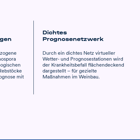
Dichtes
ngen
Prognosenetzwerk
ezogene
Durch ein dichtes Netz virtueller
onospora
Wetter- und Prognosestationen wird
logischen
der Krankheitsbefall flächendeckend
 Rebstöcke
dargestellt – für gezielte
rognose mit
Maßnahmen im Weinbau.